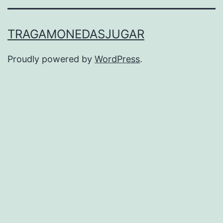
TRAGAMONEDASJUGAR
Proudly powered by
WordPress
.