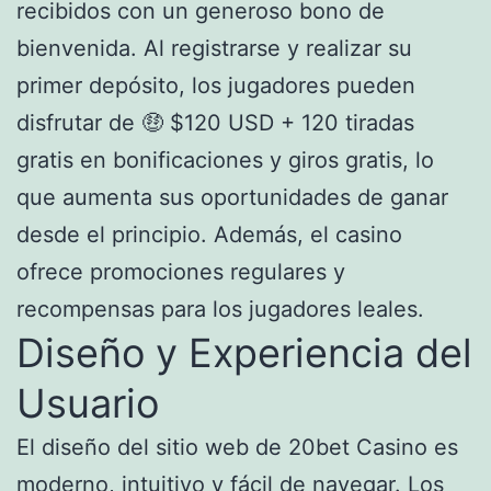
recibidos con un generoso bono de
bienvenida. Al registrarse y realizar su
primer depósito, los jugadores pueden
disfrutar de 🤑 $120 USD + 120 tiradas
gratis en bonificaciones y giros gratis, lo
que aumenta sus oportunidades de ganar
desde el principio. Además, el casino
ofrece promociones regulares y
recompensas para los jugadores leales.
Diseño y Experiencia del
Usuario
El diseño del sitio web de 20bet Casino es
moderno, intuitivo y fácil de navegar. Los