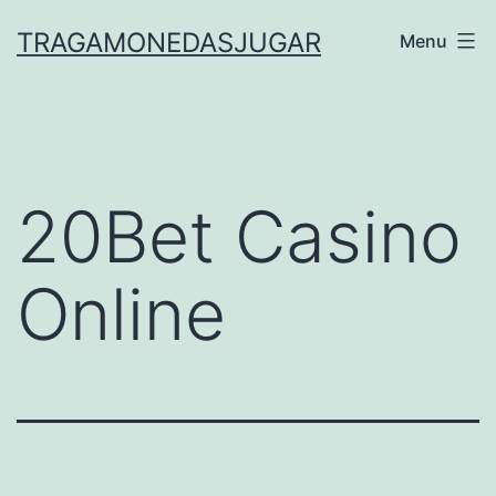
Skip
TRAGAMONEDASJUGAR
Menu
to
content
20Bet Casino
Online