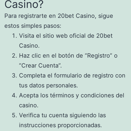
Casino?
Para registrarte en 20bet Casino, sigue
estos simples pasos:
Visita el sitio web oficial de 20bet
Casino.
Haz clic en el botón de “Registro” o
“Crear Cuenta”.
Completa el formulario de registro con
tus datos personales.
Acepta los términos y condiciones del
casino.
Verifica tu cuenta siguiendo las
instrucciones proporcionadas.