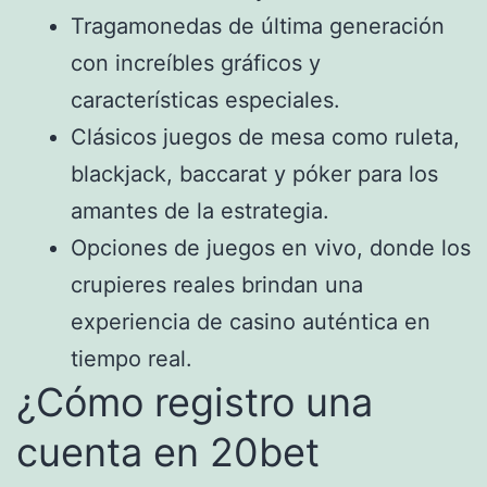
Tragamonedas de última generación
con increíbles gráficos y
características especiales.
Clásicos juegos de mesa como ruleta,
blackjack, baccarat y póker para los
amantes de la estrategia.
Opciones de juegos en vivo, donde los
crupieres reales brindan una
experiencia de casino auténtica en
tiempo real.
¿Cómo registro una
cuenta en 20bet