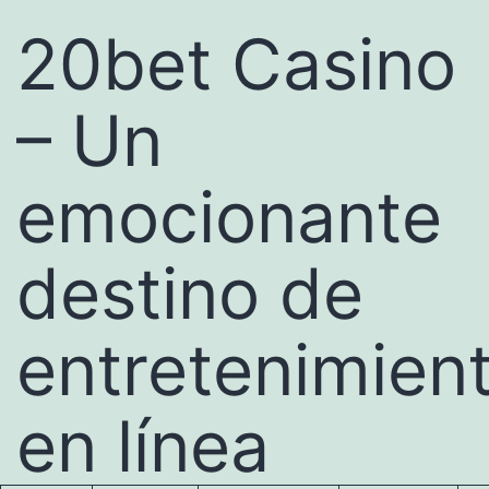
20bet Casino
– Un
emocionante
destino de
entretenimien
en línea