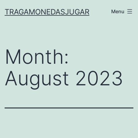
Skip
TRAGAMONEDASJUGAR
Menu
to
content
Month:
August 2023