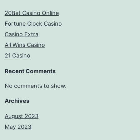
20Bet Casino Online
Fortune Clock Casino
Casino Extra
All Wins Casino
21 Casino
Recent Comments
No comments to show.
Archives
August 2023
May 2023